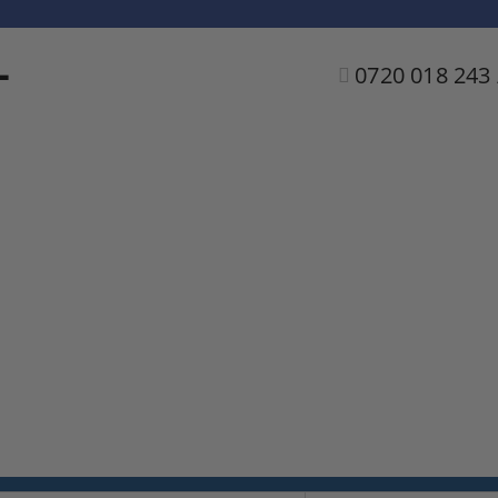
L
0720 018 243 