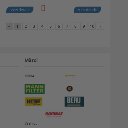
Vezi detalii
Vezi detalii
«
1
2
3
4
5
6
7
8
9
10
»
Mărci
Vezi tot