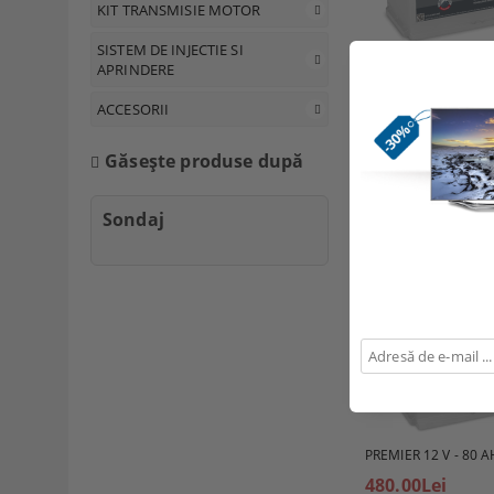
KIT TRANSMISIE MOTOR
SISTEM DE INJECTIE SI
APRINDERE
PREMIER 12 V - 110
ACCESORII
530.00Lei
Găseşte produse după
Sondaj
PREMIER 12 V - 80 A
480.00Lei