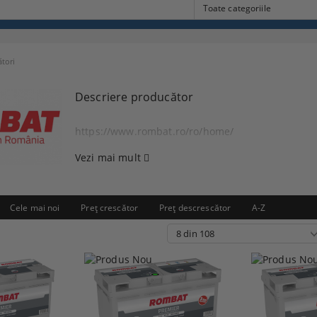
tori
Descriere producător
https://www.rombat.ro/ro/home/
Vezi mai mult
Cele mai noi
Preţ crescător
Preţ descrescător
A-Z