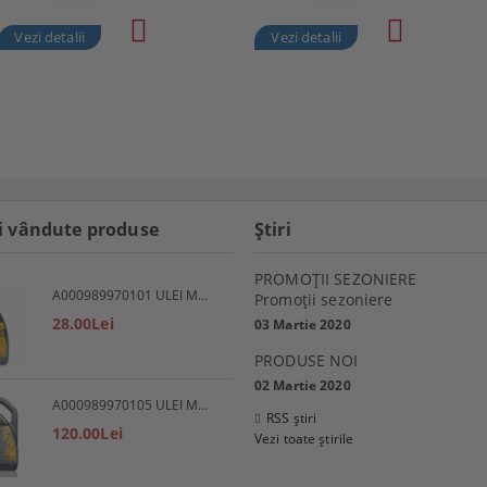
Vezi detalii
Vezi detalii
i vândute produse
Ştiri
PROMOŢII SEZONIERE
A000989970101 ULEI MOTOR 5W30 1L MERCEDES
Promoţii sezoniere
28.00Lei
03 Martie 2020
PRODUSE NOI
02 Martie 2020
A000989970105 ULEI MOTOR 5W30 5L MERCEDES
RSS știri
120.00Lei
Vezi toate știrile