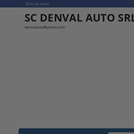
Bine ați venit!
SC DENVAL AUTO SR
denvalauto@yahoo.com