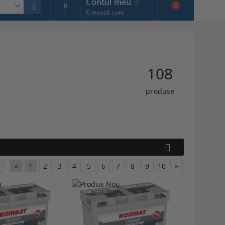
Contul meu
0
0
Creează cont
108
produse
«
1
2
3
4
5
6
7
8
9
10
»