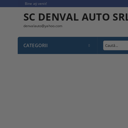
Bine ați venit!
SC DENVAL AUTO SR
denvalauto@yahoo.com
CATEGORII