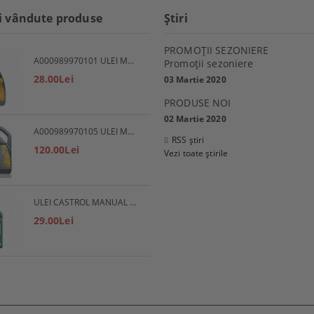
i vândute produse
Ştiri
PROMOŢII SEZONIERE
A000989970101 ULEI MOTOR 5W30 1L MERCEDES
Promoţii sezoniere
28.00Lei
03 Martie 2020
PRODUSE NOI
02 Martie 2020
A000989970105 ULEI MOTOR 5W30 5L MERCEDES
RSS știri
120.00Lei
Vezi toate știrile
ULEI CASTROL MANUAL EP 80W90
29.00Lei