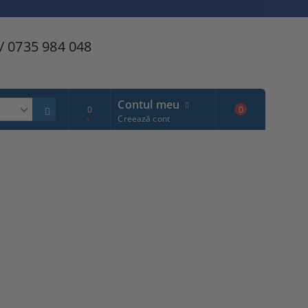
/ 0735 984 048
Contul meu
0
0
Creează cont