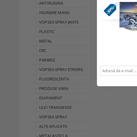
ANTIRUGINA
INGRIJIRE MAINI
VOPSEA SPRAY JANTE
PLASTIC
LOCTITE 518 BO 25
DE SUPRAFETE MEC
METAL
54.56Lei
CRC
PARBRIZ
VOPSEA SPRAY ETRIERE
FLUORESCENTA
PRODUSE VARA
ESAPAMENT
ULEI TRANSMISIE
VOPSEA SPRAY
ALTE APLICATII
METAL&STICLA