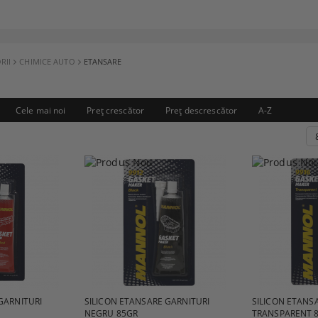
RII
CHIMICE AUTO
ETANSARE
Cele mai noi
Preţ crescător
Preţ descrescător
A-Z
GARNITURI
SILICON ETANSARE GARNITURI
SILICON ETANS
NEGRU 85GR
TRANSPARENT 8