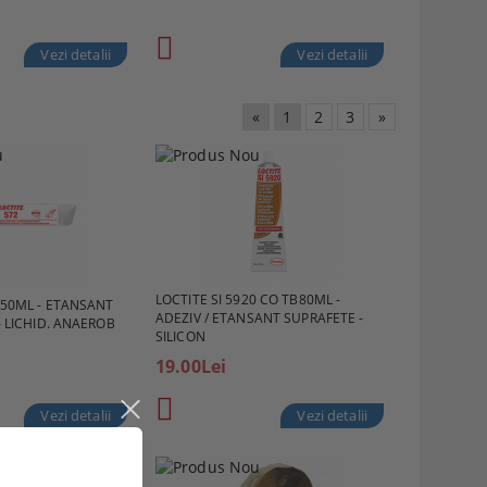
Vezi detalii
Vezi detalii
«
1
2
3
»
LOCTITE SI 5920 CO TB80ML -
O50ML - ETANSANT
ADEZIV / ETANSANT SUPRAFETE -
- LICHID. ANAEROB
SILICON
19.00Lei
Vezi detalii
Vezi detalii