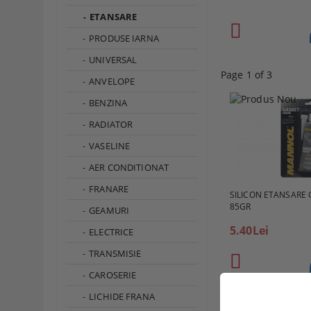
ETANSARE
PRODUSE IARNA
UNIVERSAL
Page 1 of 3
ANVELOPE
BENZINA
RADIATOR
VASELINE
AER CONDITIONAT
FRANARE
SILICON ETANSARE 
85GR
GEAMURI
5.40Lei
ELECTRICE
TRANSMISIE
CAROSERIE
LICHIDE FRANA