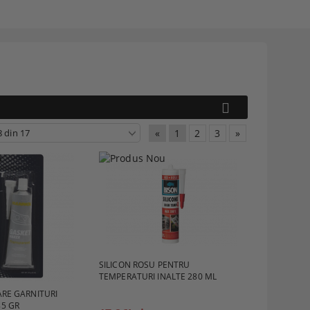
«
1
2
3
»
SILICON ROSU PENTRU
TEMPERATURI INALTE 280 ML
ARE GARNITURI
5 GR