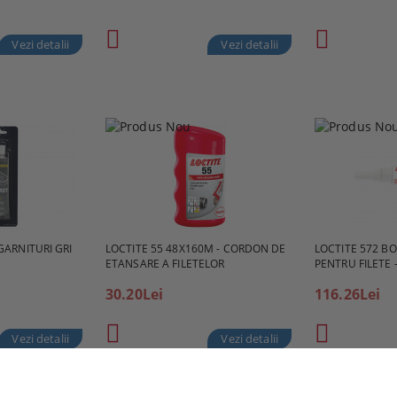
Vezi detalii
Vezi detalii
GARNITURI GRI
LOCTITE 55 48X160M - CORDON DE
LOCTITE 572 B
ETANSARE A FILETELOR
PENTRU FILETE 
30.20Lei
116.26Lei
Vezi detalii
Vezi detalii