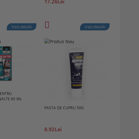
17.26Lei
Vezi detalii
Vezi detalii
PENTRU
NALTE 60 ML
PASTA DE CUPRU 50G
8.92Lei