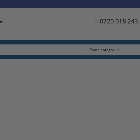
L
0720 018 243 