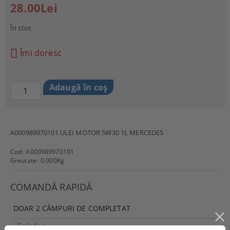
28.00Lei
În stoc
Îmi doresc
A000989970101 ULEI MOTOR 5W30 1L MERCEDES
Cod:
A000989970101
Greutate:
0.000
Kg
COMANDĂ RAPIDĂ
DOAR 2 CÂMPURI DE COMPLETAT