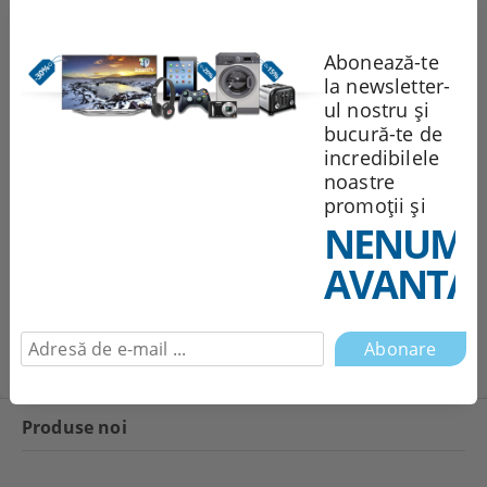
Abonează-te
Sunt de acord cu
Politica de confidentialitate
la newsletter-
ul nostru și
Noi vă vom contacta pentru
bucură-te de
finalizarea comenzii.
incredibilele
noastre
Recomandă
Evaluează
promoții și
NENUMĂ
AVANTAJ
Comentarii
Produse noi