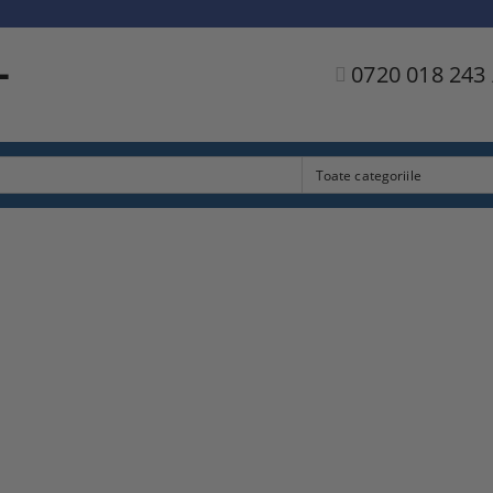
L
0720 018 243 