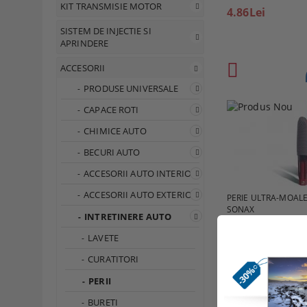
KIT TRANSMISIE MOTOR
4.86Lei
SISTEM DE INJECTIE SI
APRINDERE
ACCESORII
PRODUSE UNIVERSALE
CAPACE ROTI
CHIMICE AUTO
BECURI AUTO
ACCESORII AUTO INTERIOR
ACCESORII AUTO EXTERIOR
PERIE ULTRA-MOALE
SONAX
INTRETINERE AUTO
17.90Lei
LAVETE
CURATITORI
PERII
Page 1 of 1
BURETI