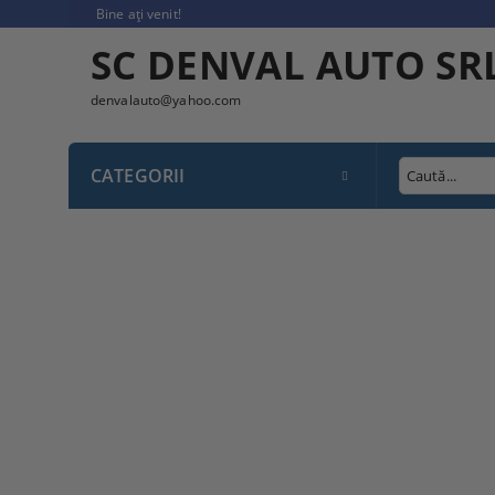
Bine ați venit!
SC DENVAL AUTO SR
denvalauto@yahoo.com
CATEGORII