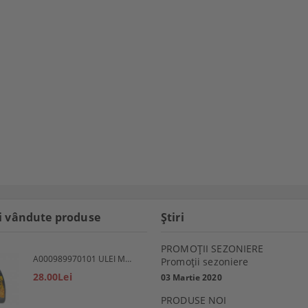
i vândute produse
Ştiri
PROMOŢII SEZONIERE
A000989970101 ULEI MOTOR 5W30 1L MERCEDES
Promoţii sezoniere
28.00Lei
03 Martie 2020
PRODUSE NOI