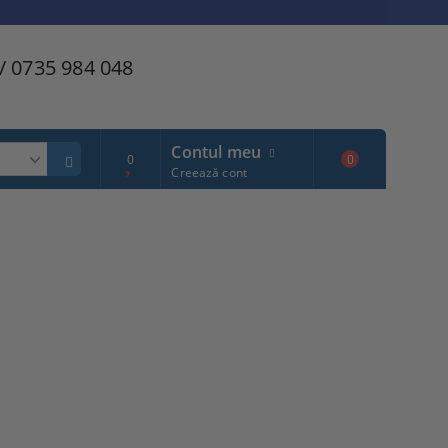
/ 0735 984 048
Contul meu
0
0
Creează cont