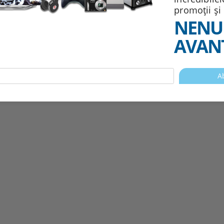
promoții și
NENU
AVANT