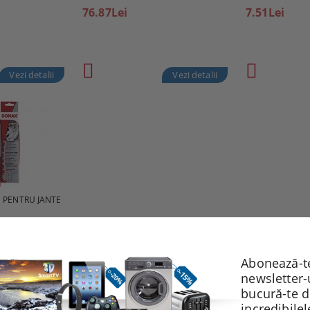
76.87Lei
7.51Lei
Vezi detalii
Vezi detalii
 PENTRU JANTE
Vezi detalii
Abonează-te
newsletter-
bucură-te 
incredibile