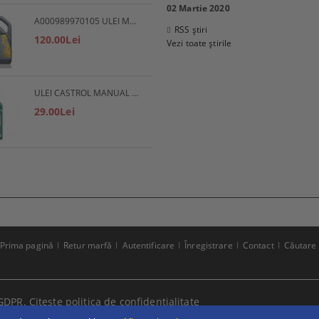
02 Martie 2020
A000989970105 ULEI MOTOR 5W30 5L MERCEDES
RSS știri
120.00Lei
Vezi toate știrile
ULEI CASTROL MANUAL EP 80W90
29.00Lei
Prima pagină
Retur marfă
Autentificare
Înregistrare
Contact
Căutare
GDPR.
Citeste politica de confidentialitate