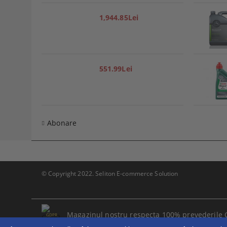
1,944.85Lei
551.99Lei
Abonare
© Copyright 2022. Seliton E-commerce Solution
Magazinul nostru respecta 100% prevederile 
GDPR