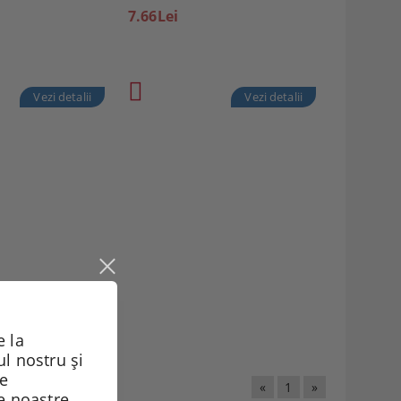
7.66Lei
Vezi detalii
Vezi detalii
 la
ul nostru și
de
«
1
»
le noastre