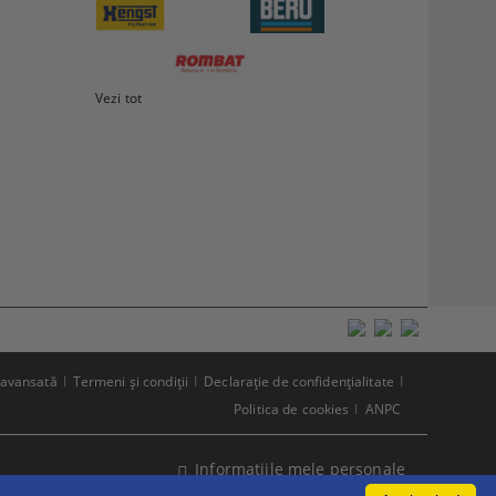
Vezi tot
 avansată
Termeni şi condiţii
Declaraţie de confidenţialitate
Politica de cookies
ANPC
Informatiile mele personale