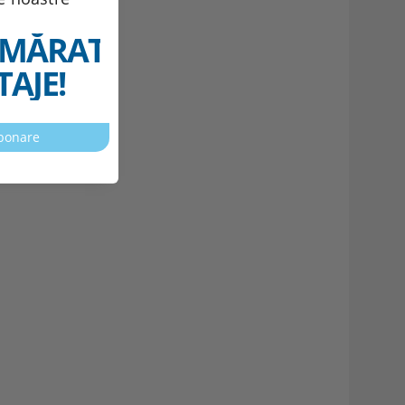
MĂRATELE
AJE!