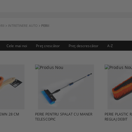
RII
INTRETINERE AUTO
PERII
Cele mai noi
Preţ crescător
Preţ descrescător
A-Z
LEMN 28 CM
PERIE PENTRU SPALAT CU MANER
PERIE PLASTIC
TELESCOPIC
REGLAJ DEBIT