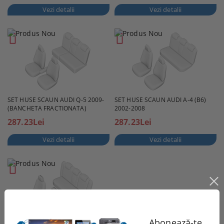
Vezi detalii
Vezi detalii
SET HUSE SCAUN AUDI Q-5 2009-
SET HUSE SCAUN AUDI A-4 (B6)
(BANCHETA FRACTIONATA)
2002-2008
287.23Lei
287.23Lei
Vezi detalii
Vezi detalii
Abonează-te