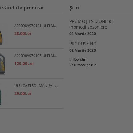
i vândute produse
Ştiri
PROMOŢII SEZONIERE
A000989970101 ULEI MOTOR 5W30 1L MERCEDES
Promoţii sezoniere
28.00Lei
03 Martie 2020
PRODUSE NOI
02 Martie 2020
A000989970105 ULEI MOTOR 5W30 5L MERCEDES
RSS știri
120.00Lei
Vezi toate știrile
ULEI CASTROL MANUAL EP 80W90
29.00Lei