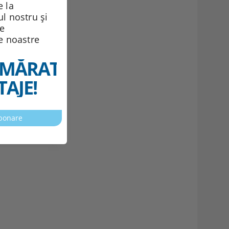
 la
ul nostru și
de
le noastre
MĂRATELE
AJE!