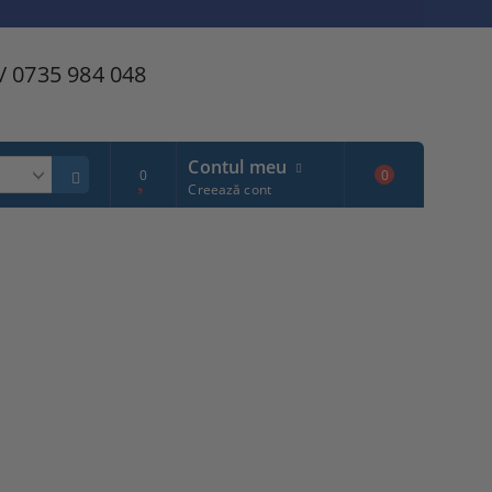
/ 0735 984 048
Contul meu
0
0
Creează cont