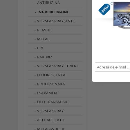
ANTIRUGINA
INGRIJIRE MAINI
VOPSEA SPRAY JANTE
PLASTIC
METAL
CRC
PARBRIZ
VOPSEA SPRAY ETRIERE
FLUORESCENTA
PRODUSE VARA
ESAPAMENT
ULEI TRANSMISIE
VOPSEA SPRAY
ALTE APLICATII
METAL&STICLA