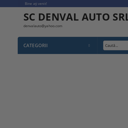
Bine ați venit!
SC DENVAL AUTO SR
denvalauto@yahoo.com
CATEGORII