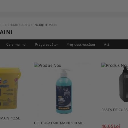
RII
CHIMICE AUTO
INGRIJIRE MAINI
AINI
Cele mai noi
Preţ crescător
Preţ descrescător
A-Z
PASTA DE CURAT
MAINI 12.5L
GEL CURATARE MAINI 500 ML
46.65Lei