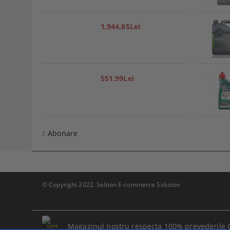
1,944.85Lei
551.99Lei
Abonare
© Copyright 2022. Seliton E-commerce Solution
Magazinul nostru respecta 100% prevederile 
GDPR