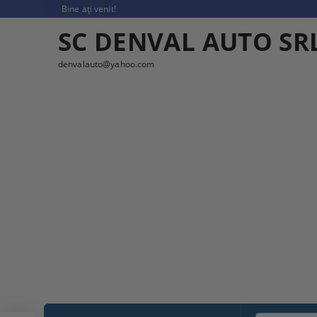
Bine ați venit!
SC DENVAL AUTO SR
denvalauto@yahoo.com