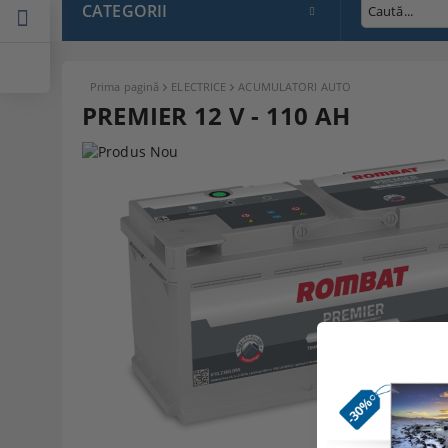
CATEGORII
Prima pagină
ELECTRICE
ACUMULATORI AUTO
PREMIER 12 V - 110 AH