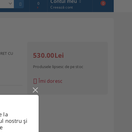
Contul meu
0
0
Creează cont
PRET CU
530.00Lei
Produsele lipsesc de pe stoc
Îmi doresc
 la
ul nostru și
de