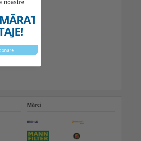
le noastre
MĂRATELE
AJE!
Mărci