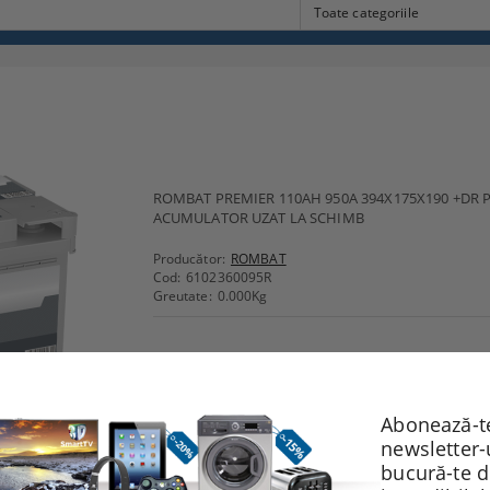
ROMBAT PREMIER 110AH 950A 394X175X190 +DR 
ACUMULATOR UZAT LA SCHIMB
Producător:
ROMBAT
Cod:
6102360095R
Greutate:
0.000
Kg
Recomandă
Evaluează
Abonează-te
newsletter-
bucură-te 