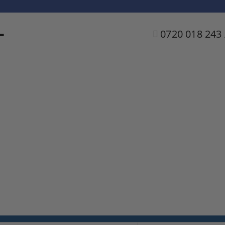
L
0720 018 243 