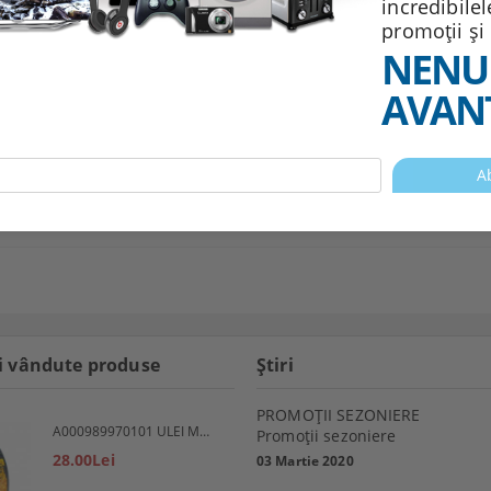
incredibile
promoții și
NENU
AVANT
i vândute produse
Ştiri
PROMOŢII SEZONIERE
A000989970101 ULEI MOTOR 5W30 1L MERCEDES
Promoţii sezoniere
28.00Lei
03 Martie 2020