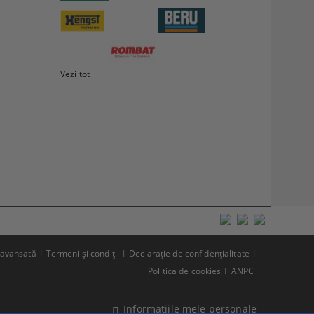
Vezi tot
 avansată
Termeni şi condiţii
Declaraţie de confidenţialitate
Politica de cookies
ANPC
Informatiile mele personale