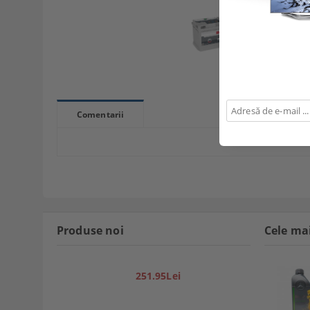
Comentarii
Produse noi
Cele ma
251.95Lei