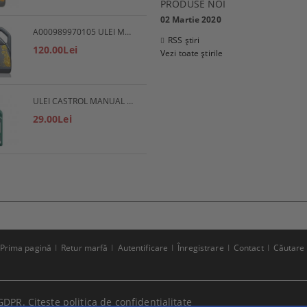
PRODUSE NOI
02 Martie 2020
A000989970105 ULEI MOTOR 5W30 5L MERCEDES
RSS știri
120.00Lei
Vezi toate știrile
ULEI CASTROL MANUAL EP 80W90
29.00Lei
Prima pagină
Retur marfă
Autentificare
Înregistrare
Contact
Căutare
GDPR.
Citeste politica de confidentialitate