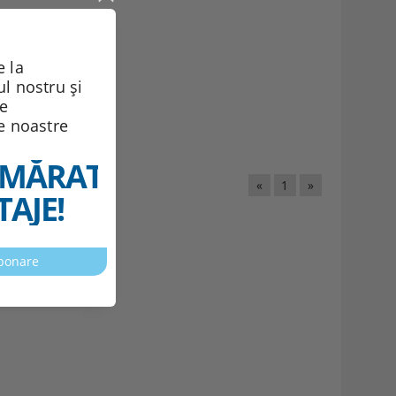
 la
ul nostru și
de
le noastre
Vezi detalii
MĂRATELE
«
1
»
AJE!