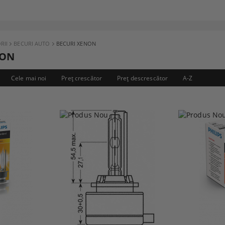
RII
BECURI AUTO
BECURI XENON
NON
Cele mai noi
Preţ crescător
Preţ descrescător
A-Z