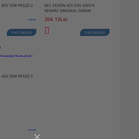
 85V 35W PK32D-2
BEC XENON 42V D3S 4300 K
XENARC ORIGINAL OSRAM
204.13Lei
Vezi detalii
Vezi detalii
 42V 35W PK32D-5