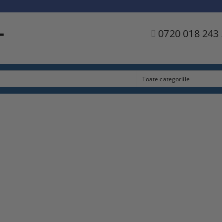
L
0720 018 243 