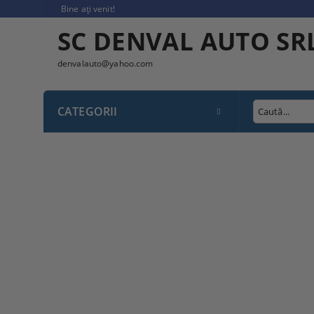
Bine ați venit!
SC DENVAL AUTO SR
denvalauto@yahoo.com
CATEGORII