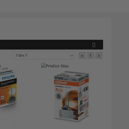
«
1
»