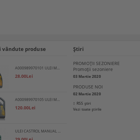
i vândute produse
Ştiri
PROMOŢII SEZONIERE
A000989970101 ULEI MOTOR 5W30 1L MERCEDES
Promoţii sezoniere
28.00Lei
03 Martie 2020
PRODUSE NOI
02 Martie 2020
A000989970105 ULEI MOTOR 5W30 5L MERCEDES
RSS știri
120.00Lei
Vezi toate știrile
ULEI CASTROL MANUAL EP 80W90
29.00Lei