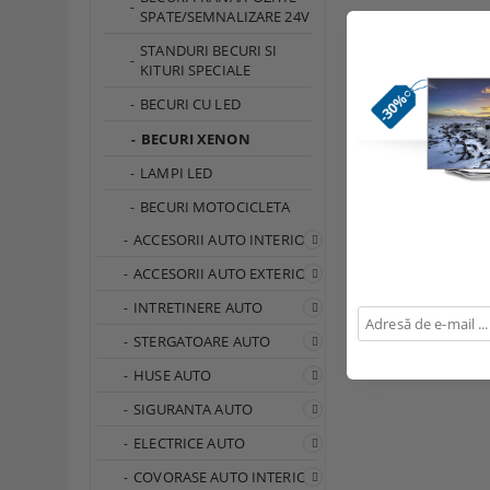
SPATE/SEMNALIZARE 24V
111.97Lei
STANDURI BECURI SI
KITURI SPECIALE
BECURI CU LED
BECURI XENON
LAMPI LED
BECURI MOTOCICLETA
Page 1 of 1
ACCESORII AUTO INTERIOR
ACCESORII AUTO EXTERIOR
INTRETINERE AUTO
STERGATOARE AUTO
HUSE AUTO
SIGURANTA AUTO
ELECTRICE AUTO
COVORASE AUTO INTERIOR