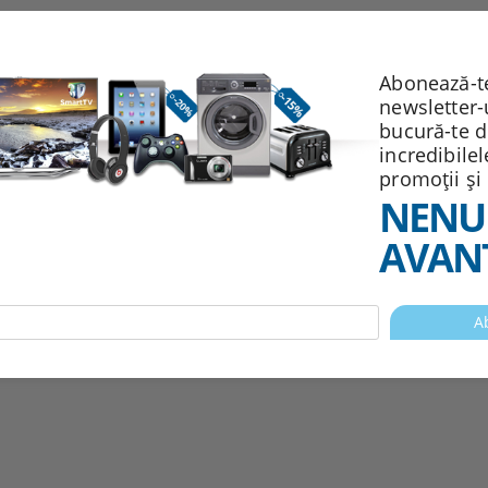
241.24Lei
Abonează-te
newsletter-
bucură-te 
incredibile
Vezi detalii
Vezi detalii
promoții și
NENU
AVANT