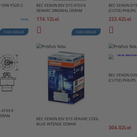
 35W P32D-2
BEC XENON 85V D1S 4150 K
BEC XENON D1S
XENARC ORIGINAL OSRAM
(CUTIE) PHILIPS
174.12Lei
223.62Lei
Vezi detalii
Vezi detalii
BEC XENON D3S
(CUTIE) PHILIPS
 4100 K
OSRAM
BEC XENON 85V D1S XENARC COOL
BLUE INTENSE OSRAM
304.02Lei