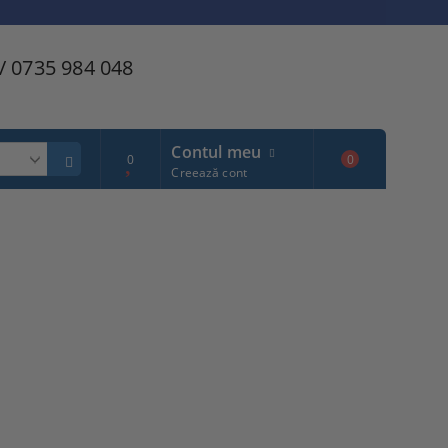
/ 0735 984 048
Contul meu
0
0
Creează cont