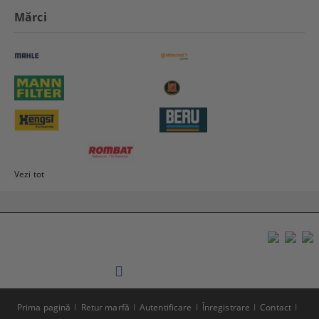
Mărci
Vezi tot
Prima pagină
Retur marfă
Autentificare
Înregistrare
Contact