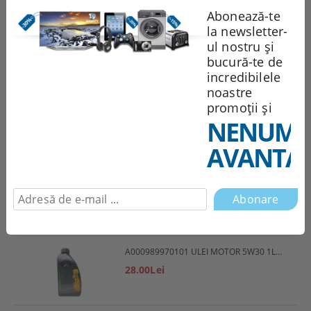
Abonează-te
la newsletter-
1,944.85Lei
ul nostru și
bucură-te de
incredibilele
noastre
551.99Lei
promoții și
NENUMĂ
AVANTAJ
Abonare
Cele mai vândute produse
A000989970101 ULEI MOTOR 5W30 1L MERCEDES
28.00Lei