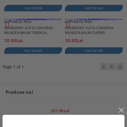
Vezi detalii
Vezi detalii
ODORIZANT AUTO CONSERVA
ODORIZANT AUTO CONSERVA
WUNDER-BAUM TROPICAL
WUNDER-BAUM CHERRY
10.90Lei
10.90Lei
Vezi detalii
Vezi detalii
Page 1 of 1
«
1
»
Produse noi
251.95Lei