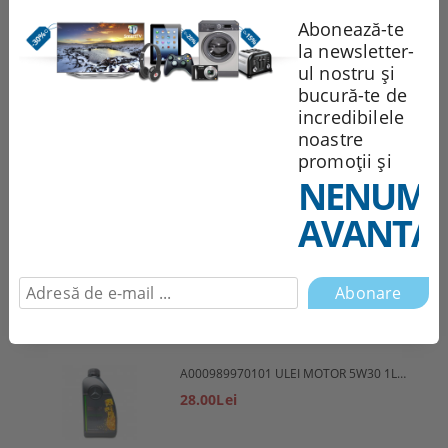
Abonează-te
la newsletter-
1,944.85Lei
ul nostru și
bucură-te de
incredibilele
noastre
551.99Lei
promoții și
NENUMĂ
AVANTAJ
Abonare
Cele mai vândute produse
A000989970101 ULEI MOTOR 5W30 1L MERCEDES
28.00Lei