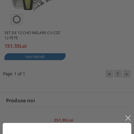
SET DE 12 CHEI INELARE CU COT
12 FETE
151.55Lei
Vezi detalii
Page 1 of 1
«
1
»
Produse noi
251.95Lei