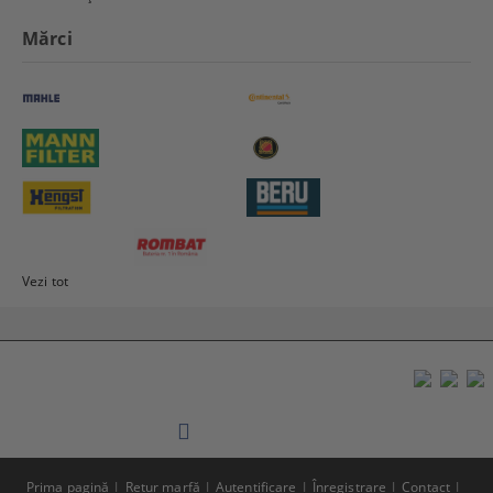
Mărci
Vezi tot
Prima pagină
Retur marfă
Autentificare
Înregistrare
Contact