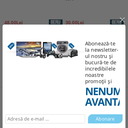
48.00Lei
30.00Lei
Abonează-te
la newsletter-
ul nostru și
bucură-te de
incredibilele
Page 1 of 1
«
1
»
noastre
promoții și
NENUMĂ
Produse noi
AVANTAJ
251.95Lei