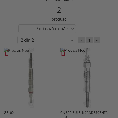
2
produse
«
1
»
GE100
GN 855 BUJIE INCANDESCENTA -
BERU