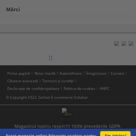
Mărci
Prima pagină
Retur marfă
Autentificare
Înregistrare
Contact
Căutare avansată
Termeni şi condiţii
Declaraţie de confidenţialitate
Politica de cookies
ANPC
© Copyright 2022. Seliton E-commerce Solution
GDPR
Magazinul nostru respecta 100% prevederile GDPR.
Citeste politica de confidentialitate
Acest magazin online foloseste cookies pentru
Am inteles!