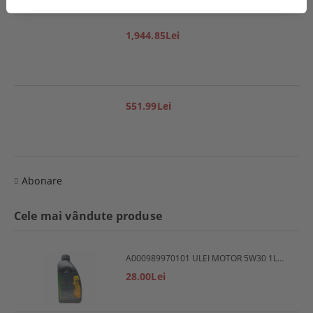
1,944.85Lei
551.99Lei
Abonare
Cele mai vândute produse
A000989970101 ULEI MOTOR 5W30 1L MERCEDES
28.00Lei