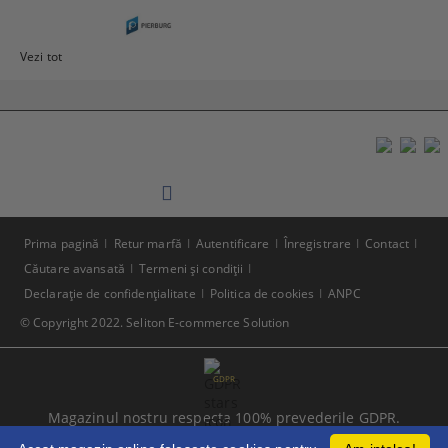
Vezi tot
Prima pagină
Retur marfă
Autentificare
Înregistrare
Contact
Căutare avansată
Termeni şi condiţii
Declaraţie de confidenţialitate
Politica de cookies
ANPC
© Copyright 2022. Seliton E-commerce Solution
GDPR
Magazinul nostru respecta 100% prevederile GDPR.
Citeste politica de confidentialitate