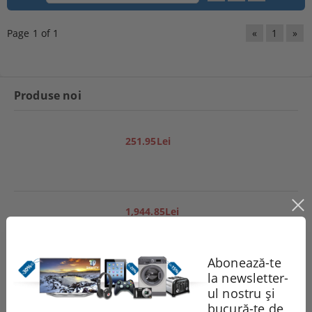
Page 1 of 1
«
1
»
Produse noi
251.95Lei
1,944.85Lei
Abonează-te
la newsletter-
551.99Lei
ul nostru și
bucură-te de