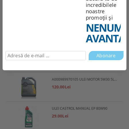
incredibilele
noastre
promoții și
Abonare
NENUMĂ
Cele mai vândute produse
AVANTAJ
A000989970101 ULEI MOTOR 5W30 1L MERCEDES
28.00Lei
A000989970105 ULEI MOTOR 5W30 5L MERCEDES
120.00Lei
ULEI CASTROL MANUAL EP 80W90
29.00Lei