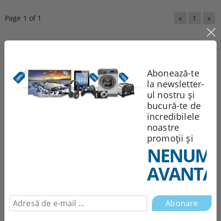
Page 1 of 1
«
1
»
Produse noi
Abonează-te
la newsletter-
ul nostru și
251.95Lei
bucură-te de
incredibilele
noastre
promoții și
1,944.85Lei
NENUMĂ
AVANTAJ
551.99Lei