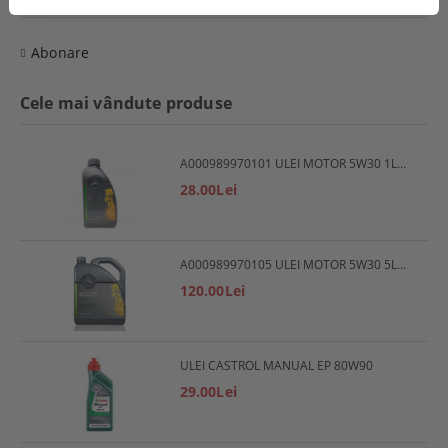
Abonare
Cele mai vândute produse
A000989970101 ULEI MOTOR 5W30 1L MERCEDES
28.00Lei
A000989970105 ULEI MOTOR 5W30 5L MERCEDES
120.00Lei
ULEI CASTROL MANUAL EP 80W90
29.00Lei