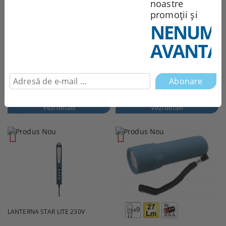
noastre
promoții și
NENUMĂ
AVANTAJ
LANTERNA REINCARCABILA MINI
LANTERNA REINCARCABILA STICK
SLIM
LITE S
167.14Lei
62.47Lei
Vezi detalii
Vezi detalii
LANTERNA STAR LITE 230V