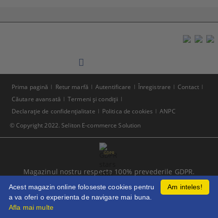
Prima pagină
Retur marfă
Autentificare
Înregistrare
Contact
Căutare avansată
Termeni şi condiţii
Declaraţie de confidenţialitate
Politica de cookies
ANPC
© Copyright 2022. Seliton E-commerce Solution
GDPR
Magazinul nostru respecta 100% prevederile GDPR.
Citeste politica de confidentialitate
Acest magazin online foloseste cookies pentru
Am inteles!
a va oferi o experienta de navigare mai buna.
Informatiile mele personale
Afla mai multe