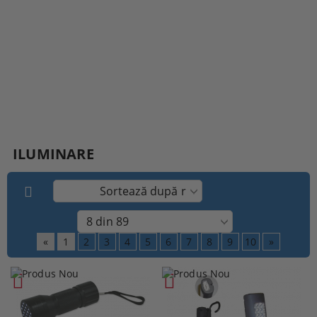
ILUMINARE
«
1
2
3
4
5
6
7
8
9
10
»