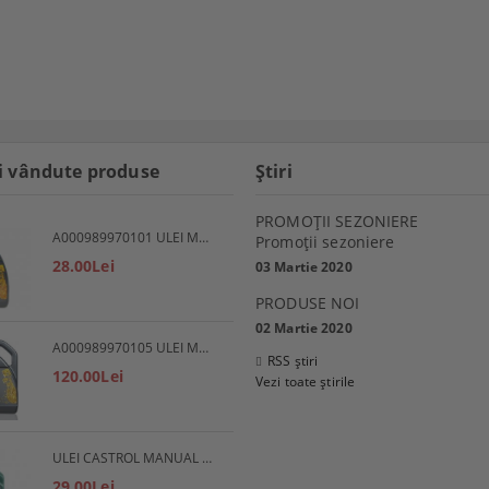
i vândute produse
Ştiri
PROMOŢII SEZONIERE
A000989970101 ULEI MOTOR 5W30 1L MERCEDES
Promoţii sezoniere
28.00Lei
03 Martie 2020
PRODUSE NOI
02 Martie 2020
A000989970105 ULEI MOTOR 5W30 5L MERCEDES
RSS știri
120.00Lei
Vezi toate știrile
ULEI CASTROL MANUAL EP 80W90
29.00Lei