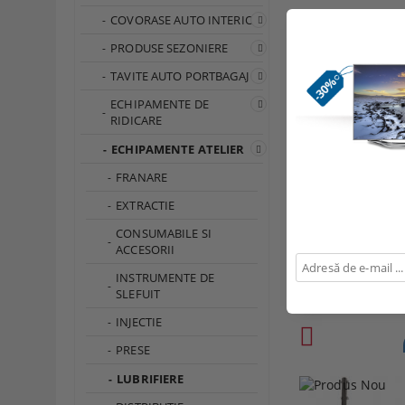
COVORASE AUTO INTERIOR
Page 1 of 2
PRODUSE SEZONIERE
TAVITE AUTO PORTBAGAJ
ECHIPAMENTE DE
RIDICARE
ECHIPAMENTE ATELIER
FRANARE
EXTRACTIE
COLECTOR DE ULEI 
CONSUMABILE SI
ACCESORII
816.12Lei
INSTRUMENTE DE
SLEFUIT
INJECTIE
PRESE
LUBRIFIERE