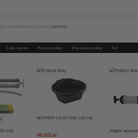
RII
ECHIPAMENTE ATELIER
LUBRIFIERE
Cele mai noi
Preţ crescător
Preţ descrescător
A-Z
RECIPIENT COLECTARE ULEI 18L
DE ULEI
POMPA MANUAL
40.00Lei