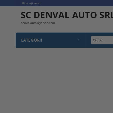
Bine ați venit!
SC DENVAL AUTO SR
denvalauto@yahoo.com
CATEGORII