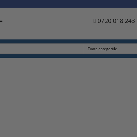
L
0720 018 243 