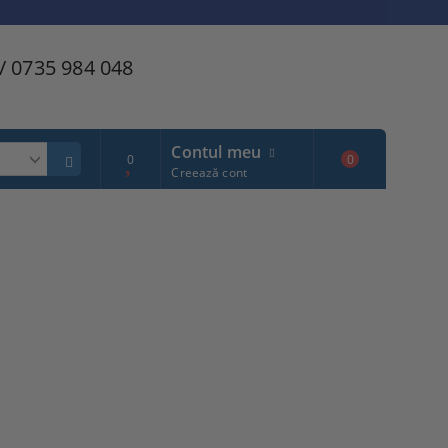
/ 0735 984 048
Contul meu
0
0
Creează cont