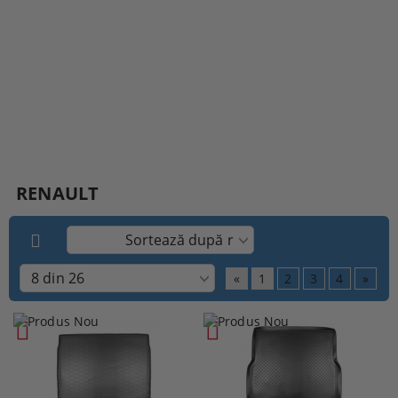
RENAULT
«
1
2
3
4
»