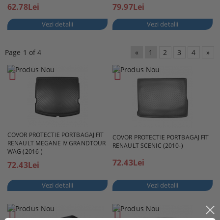
62.78Lei
79.97Lei
Vezi detalii
Vezi detalii
Page 1 of 4
«
1
2
3
4
»
COVOR PROTECTIE PORTBAGAJ FIT
COVOR PROTECTIE PORTBAGAJ FIT
RENAULT MEGANE IV GRANDTOUR
RENAULT SCENIC (2010-)
WAG (2016-)
72.43Lei
72.43Lei
Vezi detalii
Vezi detalii