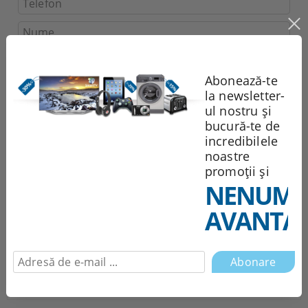
Sunt de acord cu
Politica de confidentialitate
Abonează-te
Noi vă vom contacta pentru
finalizarea comenzii.
la newsletter-
ul nostru și
bucură-te de
Recomandă
Evaluează
incredibilele
noastre
promoții și
Descriere detaliată
NENUMĂ
AVANTAJ
Comentarii
BERUAmperaj [A]: 16Cuplu de strangere pana la [Nm]:
20Deschidere cheie: 10 mmDimensiune filet: M10x1,0Lungime
totala [mm]: 92Moment incovoiere [Nm]: 35Moment strangere
[Nm]: 15