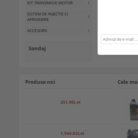
KIT TRANSMISIE MOTOR
SISTEM DE INJECTIE SI
APRINDERE
ACCESORII
Sondaj
Produse noi
Cele ma
251.95Lei
1,944.85Lei