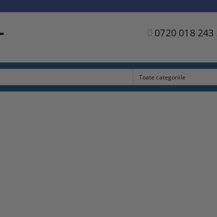
L
0720 018 243 