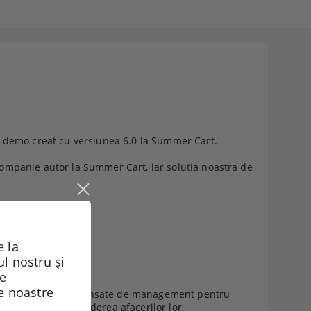
n demo creat cu versiunea 6.0 la Summer Cart.
ompanie autor la Summer Cart, iar solutia noastra de
 la
ul nostru și
de
le noastre
re web si solutii avansate de management pentru
construirea și extinderea afacerilor lor.