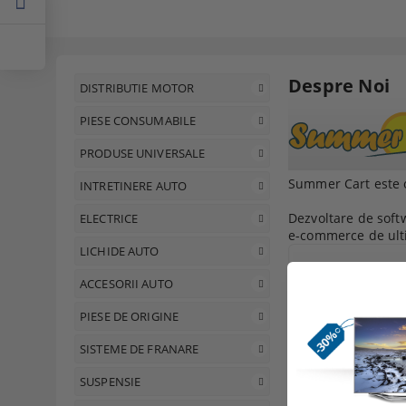
Despre Noi
DISTRIBUTIE MOTOR
PIESE CONSUMABILE
PRODUSE UNIVERSALE
Summer Cart este o
INTRETINERE AUTO
Dezvoltare de soft
ELECTRICE
e-commerce de ult
LICHIDE AUTO
ACCESORII AUTO
PIESE DE ORIGINE
SISTEME DE FRANARE
SUSPENSIE
Din 2003, Mirchev 
companiile mari și 