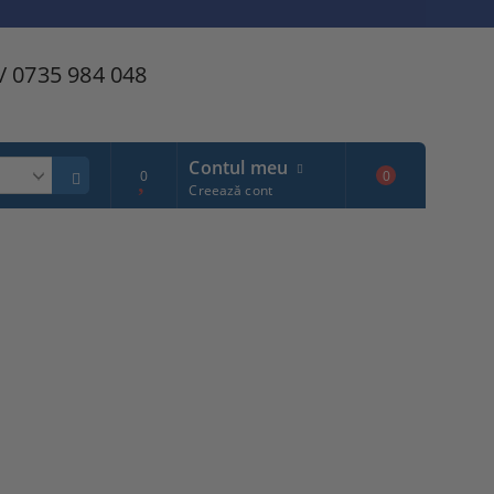
/ 0735 984 048
Contul meu
0
0
Creează cont