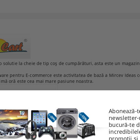
 solutie la cheie de tip coș de cumpărături, asta este un magazi
ware pentru E-commerce este activitatea de bază a Mircev Ideas c
imă oră este cea mai mare pasiune noastra.
Abonează-te
newsletter-
bucură-te 
incredibile
Ideas oferă soluţie de e-commerce, servicii de dezvoltare softwa
promoții și
mici, oferind clienților noștri instrumente ușor de utilizat pentru 