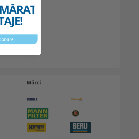
MĂRATELE
AJE!
Mărci