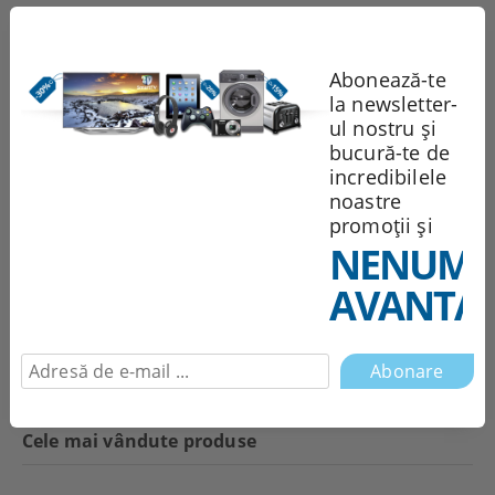
251.95Lei
Abonează-te
la newsletter-
ul nostru și
bucură-te de
1,944.85Lei
incredibilele
noastre
promoții și
NENUMĂ
551.99Lei
AVANTAJ
Abonare
Cele mai vândute produse