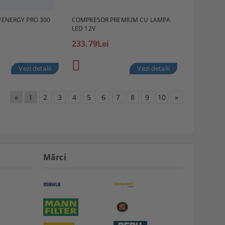
UENERGY PRO 300
COMPRESOR PREMIUM CU LAMPA
LED 12V
233.79Lei
Vezi detalii
Vezi detalii
«
1
2
3
4
5
6
7
8
9
10
»
Mărci