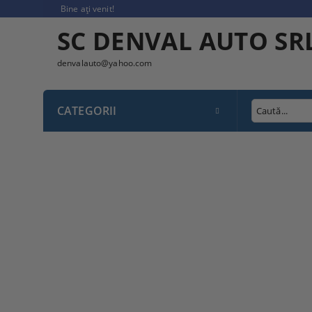
Bine ați venit!
SC DENVAL AUTO SR
denvalauto@yahoo.com
CATEGORII