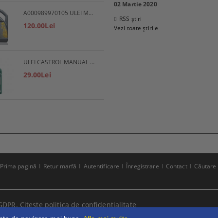
02 Martie 2020
A000989970105 ULEI MOTOR 5W30 5L MERCEDES
RSS știri
120.00Lei
Vezi toate știrile
ULEI CASTROL MANUAL EP 80W90
29.00Lei
Prima pagină
Retur marfă
Autentificare
Înregistrare
Contact
Căutare
GDPR.
Citeste politica de confidentialitate