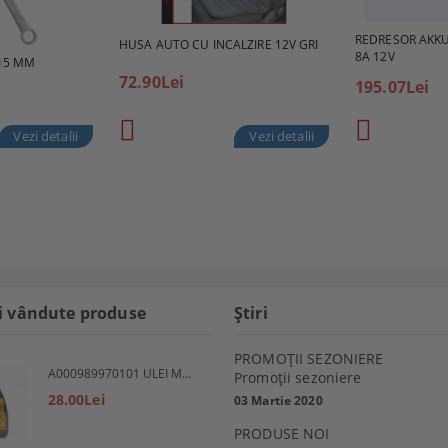
REDRESOR AKK
HUSA AUTO CU INCALZIRE 12V GRI
8A 12V
15 MM
72.90Lei
195.07Lei
Vezi detalii
Vezi detalii
i vândute produse
Ştiri
PROMOŢII SEZONIERE
A000989970101 ULEI MOTOR 5W30 1L MERCEDES
Promoţii sezoniere
28.00Lei
03 Martie 2020
PRODUSE NOI