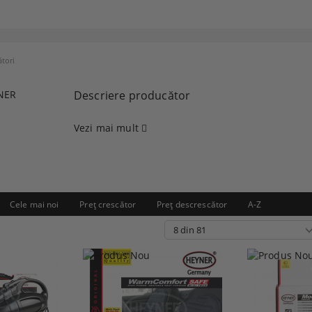
tori
Descriere producător
Vezi mai mult
Cele mai noi
Preţ crescător
Preţ descrescător
A-Z