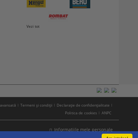
Vezi tot
 avansată
Termeni şi condiţii
Declaraţie de confidenţialitate
Politica de cookies
ANPC
Informatiile mele personale