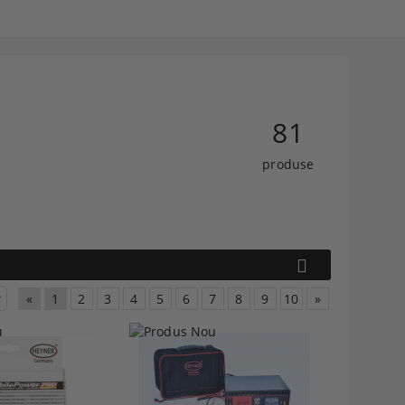
81
produse
«
1
2
3
4
5
6
7
8
9
10
»