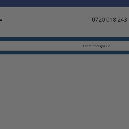
L
0720 018 243 