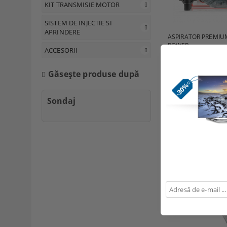
KIT TRANSMISIE MOTOR
SISTEM DE INJECTIE SI
APRINDERE
ASPIRATOR PREMIU
POWER
ACCESORII
Găseşte produse după
121.45Lei
Sondaj