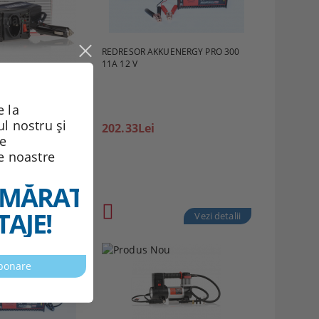
REDRESOR AKKUENERGY PRO 300
11A 12 V
NT 150W 12V
 la
ul nostru și
202.33Lei
de
le noastre
MĂRATELE
AJE!
Vezi detalii
Vezi detalii