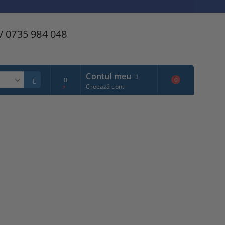
/ 0735 984 048
Contul meu
0
0
Creează cont