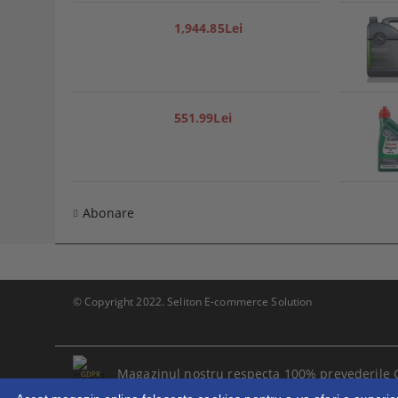
1,944.85Lei
551.99Lei
Abonare
© Copyright 2022. Seliton E-commerce Solution
Magazinul nostru respecta 100% prevederile 
GDPR