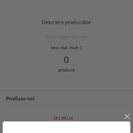
Descriere producător
https://www.skf.com
Vezi mai mult
0
produse
Produse noi
251.95Lei