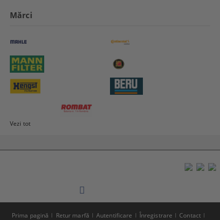
Mărci
Vezi tot
Prima pagină
Retur marfă
Autentificare
Înregistrare
Contact