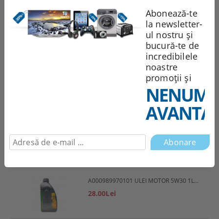
Abonează-te
la newsletter-
1,944.85Lei
ul nostru și
bucură-te de
incredibilele
noastre
551.99Lei
promoții și
NENUMĂ
AVANTAJ
Abonare
Cele mai vândute produse
A000989970101 ULEI MOTOR 5W30 1L MERCEDES
28.00Lei