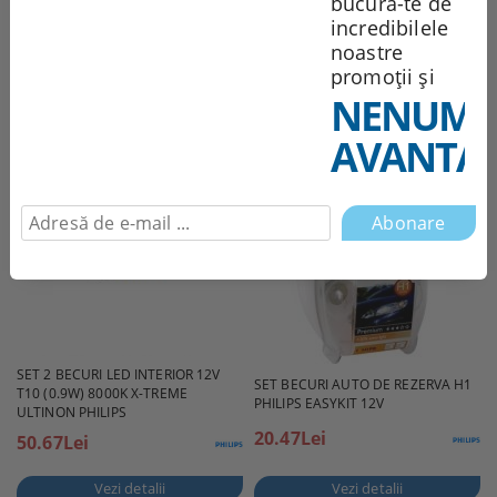
bucură-te de
223.62Lei
incredibilele
noastre
Vezi detalii
Vezi detalii
promoții și
NENUMĂ
AVANTAJ
SET 2 BECURI LED INTERIOR 12V
SET BECURI AUTO DE REZERVA H1
T10 (0.9W) 8000K X-TREME
PHILIPS EASYKIT 12V
ULTINON PHILIPS
20.47Lei
50.67Lei
Vezi detalii
Vezi detalii