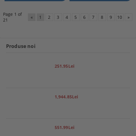
Page 1 of
«
1
2
3
4
5
6
7
8
9
10
»
21
Produse noi
251.95Lei
1,944.85Lei
551.99Lei