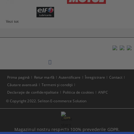
Vezi tot
Prima pagină
Retur marfă
Autentificare
Înregistrare
Contact
Căutare avansată
Termeni şi condiţii
Declaraţie de confidenţialitate
Politica de cookies
ANPC
© Copyright 2022. Seliton E-commerce Solution
GDPR
Magazinul nostru respecta 100% prevederile GDPR.