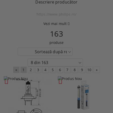
Descriere producător
https://www.philips.ro/
Vezi mai mult
163
produse
«
1
2
3
4
5
6
7
8
9
10
»