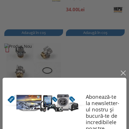
34.00Lei
POMPA APA HEPU P565
190.00Lei
Abonează-te
la newsletter-
Vezi detalii
ul nostru și
bucură-te de
Page 1 of 1
«
1
»
incredibilele
noastre