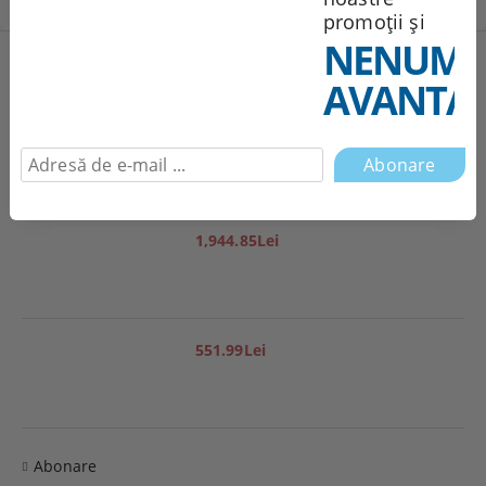
promoții și
NENUMĂ
Produse noi
AVANTAJ
251.95Lei
1,944.85Lei
551.99Lei
Abonare