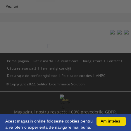
Vezi tot
Prima pagină
Retur marfă
Autentificare
Înregistrare
Contact
Căutare avansată
Termeni şi condiţii
Declaraţie de confidenţialitate
Politica de cookies
ANPC
© Copyright 2022. Seliton E-commerce Solution
GDPR
Magazinul nostru respecta 100% prevederile GDPR.
Citeste politica de confidentialitate
Acest magazin online foloseste cookies pentru
Am inteles!
a va oferi o experienta de navigare mai buna.
Informatiile mele personale