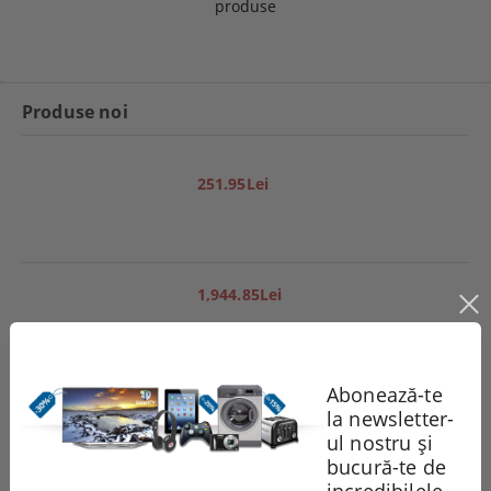
produse
Produse noi
251.95Lei
1,944.85Lei
Abonează-te
551.99Lei
la newsletter-
ul nostru și
bucură-te de