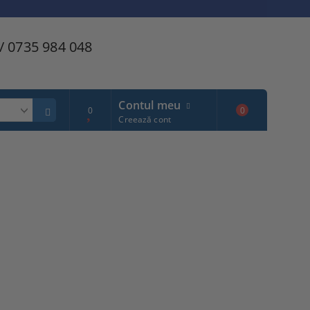
/ 0735 984 048
Contul meu
0
0
Creează cont