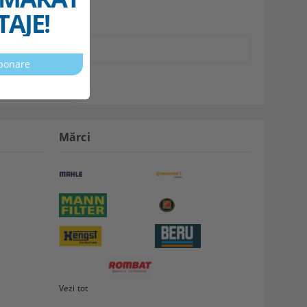
AJE!
Mărci
Vezi tot