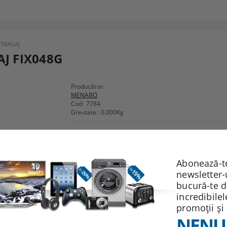
TBAGAJ
J FIX048G
Producător:
MENABO
Cod:
7784
Greutate:
0.000
Kg
Recomandă
Evaluează
Abonează-te
newsletter-
bucură-te 
incredibile
promoții și
NENU