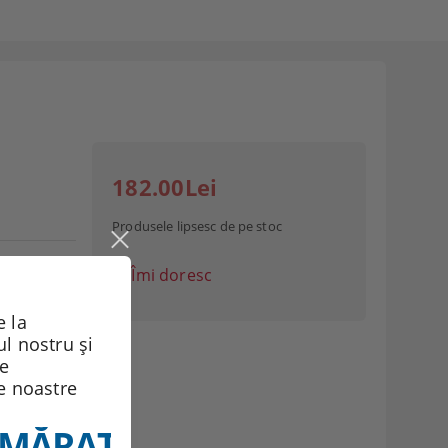
182.00Lei
Produsele lipsesc de pe stoc
Îmi doresc
 la
ul nostru și
de
le noastre
MĂRATELE