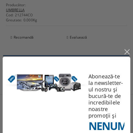
Producător:
UMBRELLA
Cod:
212744CO
Greutate:
0.000
Kg
Recomandă
Evaluează
Comentarii
Abonează-te
la newsletter-
ul nostru și
bucură-te de
incredibilele
Produse noi
noastre
promoții și
NENUMĂ
251.95Lei