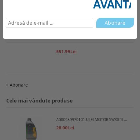
AVANTAJ
1,944.85Lei
551.99Lei
Abonare
Cele mai vândute produse
A000989970101 ULEI MOTOR 5W30 1L MERCEDES
28.00Lei