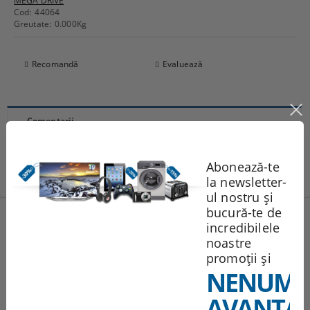
MEGA DRIVE
Cod:
44064
Greutate:
0.000
Kg
Recomandă
Evaluează
Comentarii
Abonează-te
la newsletter-
ul nostru și
bucură-te de
Produse noi
incredibilele
noastre
promoții și
251.95Lei
NENUMĂ
AVANTAJ