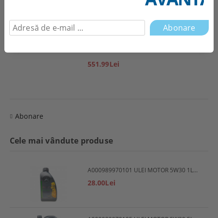
1,944.85Lei
551.99Lei
Abonare
Cele mai vândute produse
A000989970101 ULEI MOTOR 5W30 1L MERCEDES
28.00Lei