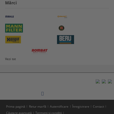
Mărci
Vezi tot
Prima pagină
Retur marfă
Autentificare
Înregistrare
Contact
Căutare avansată
Termeni şi condiţii