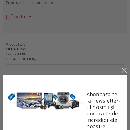
Produsele lipsesc de pe stoc
Îmi doresc
Producător:
MEGA DRIVE
Cod:
78009
Greutate:
0.000
Kg
Recomandă
Evaluează
Abonează-te
Comentarii
la newsletter-
ul nostru și
bucură-te de
incredibilele
noastre