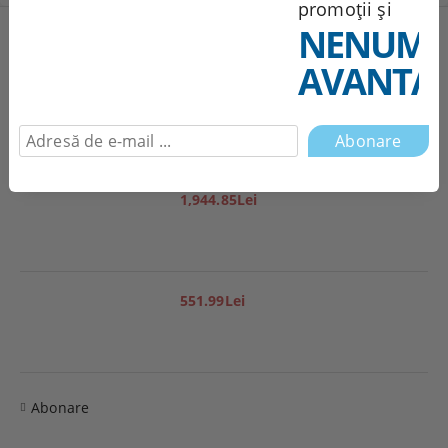
promoții și
NENUMĂ
Produse noi
AVANTAJ
251.95Lei
1,944.85Lei
551.99Lei
Abonare