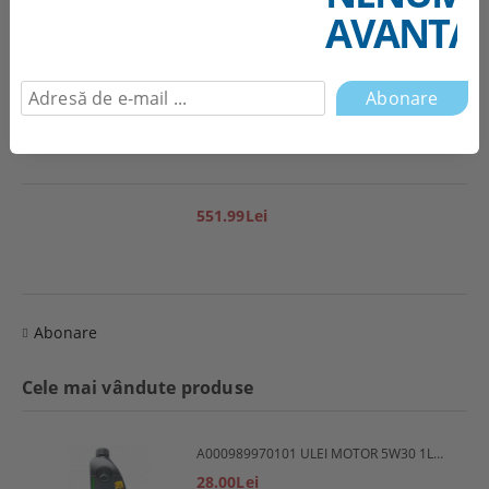
AVANTAJ
1,944.85Lei
551.99Lei
Abonare
Cele mai vândute produse
A000989970101 ULEI MOTOR 5W30 1L MERCEDES
28.00Lei