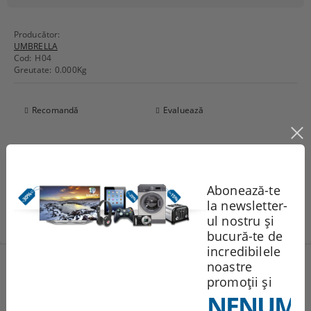
Producător:
UMBRELLA
Cod:
H04
Greutate:
0.000
Kg
Recomandă
Evaluează
Comentarii
Abonează-te
la newsletter-
ul nostru și
bucură-te de
incredibilele
Produse noi
noastre
promoții și
NENUMĂ
251.95Lei