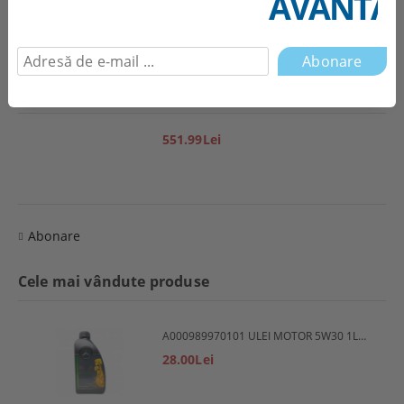
AVANTAJ
1,944.85Lei
551.99Lei
Abonare
Cele mai vândute produse
A000989970101 ULEI MOTOR 5W30 1L MERCEDES
28.00Lei