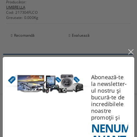
Producător:
UMBRELLA
Cod:
217304FLCO
Greutate:
0.000
Kg
Recomandă
Evaluează
Comentarii
Abonează-te
la newsletter-
ul nostru și
bucură-te de
Produse noi
incredibilele
noastre
promoții și
251.95Lei
NENUMĂ