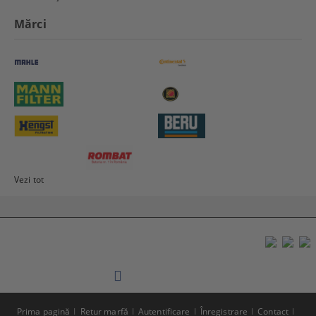
Mărci
Vezi tot
Prima pagină
Retur marfă
Autentificare
Înregistrare
Contact