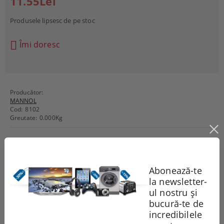
11.55Lei
Produsele lipsesc de pe stoc
Îmi doresc
Producător:
MANNOL
Cod:
8102
Greutate:
0.000
Kg
Recomandă
Evaluează
Abonează-te
la newsletter-
Comentarii
ul nostru și
bucură-te de
incredibilele