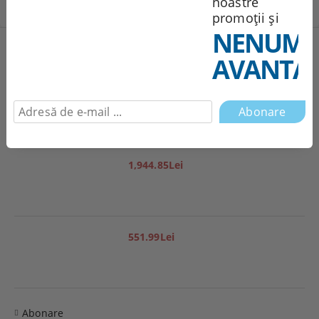
noastre
promoții și
NENUMĂ
Produse noi
AVANTAJ
251.95Lei
1,944.85Lei
551.99Lei
Abonare