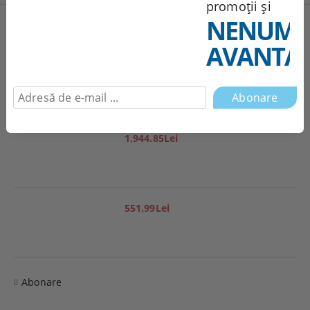
promoții și
NENUMĂ
Produse noi
AVANTAJ
251.95Lei
1,944.85Lei
551.99Lei
Abonare