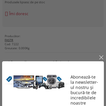
Produsele lipsesc de pe stoc
Îmi doresc
Producător:
FASTR
Cod:
7222
Greutate:
0.000
Kg
Recomandă
Evaluează
Abonează-te
Comentarii
la newsletter-
ul nostru și
bucură-te de
incredibilele
noastre