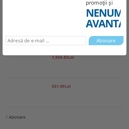
promoții și
NENUMĂ
Produse noi
AVANTAJ
251.95Lei
1,944.85Lei
551.99Lei
Abonare