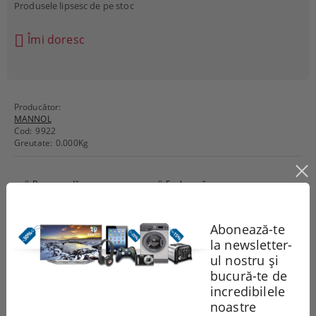
Produsele lipsesc de pe stoc
Îmi doresc
Producător:
MANNOL
Cod:
9922
Greutate:
0.000
Kg
Recomandă
Evaluează
Abonează-te
Comentarii
la newsletter-
ul nostru și
bucură-te de
incredibilele
noastre