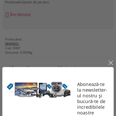
Produsele lipsesc de pe stoc
Îmi doresc
Producător:
MANNOL
Cod:
9967
Greutate:
0.000
Kg
Recomandă
Evaluează
Abonează-te
Comentarii
la newsletter-
ul nostru și
bucură-te de
incredibilele
noastre