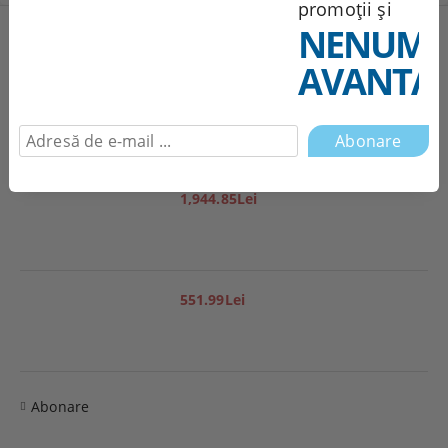
promoții și
NENUMĂ
Produse noi
AVANTAJ
251.95Lei
1,944.85Lei
551.99Lei
Abonare