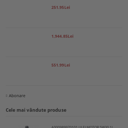
251.95Lei
1,944.85Lei
551.99Lei
Abonare
Cele mai vândute produse
A000989970101 ULEI MOTOR 5W30 1L MERCEDES