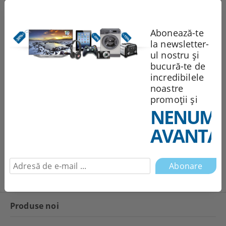
Abonează-te
la newsletter-
Sunt de acord cu
Politica de confidentialitate
ul nostru și
Noi vă vom contacta pentru
bucură-te de
finalizarea comenzii.
incredibilele
noastre
Recomandă
Evaluează
promoții și
NENUMĂ
AVANTAJ
Comentarii
Produse noi