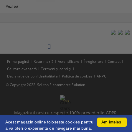
Vezi tot
Prima pagină
Retur marfă
Autentificare
Înregistrare
Contact
Căutare avansată
Termeni şi condiţii
Declaraţie de confidenţialitate
Politica de cookies
ANPC
© Copyright 2022. Seliton E-commerce Solution
GDPR
Magazinul nostru respecta 100% prevederile GDPR.
Citeste politica de confidentialitate
Acest magazin online foloseste cookies pentru
Am inteles!
a va oferi o experienta de navigare mai buna.
Informatiile mele personale