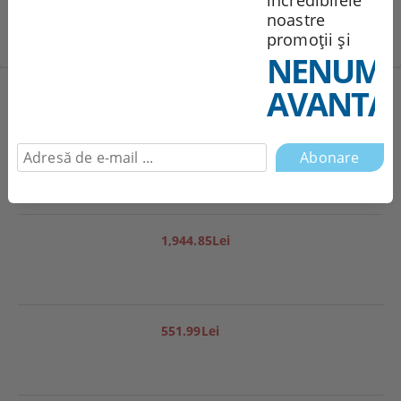
incredibilele
noastre
promoții și
NENUMĂ
Produse noi
AVANTAJ
251.95Lei
1,944.85Lei
551.99Lei