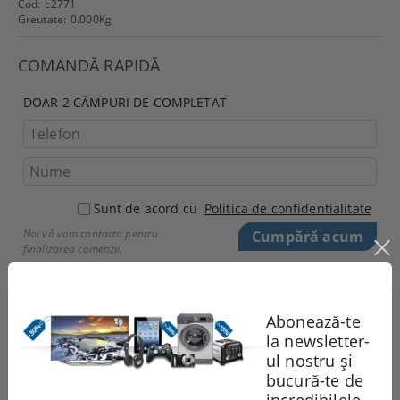
Cod:
c2771
Greutate:
0.000
Kg
COMANDĂ RAPIDĂ
DOAR 2 CÂMPURI DE COMPLETAT
Sunt de acord cu
Politica de confidentialitate
Noi vă vom contacta pentru
finalizarea comenzii.
Recomandă
Evaluează
Abonează-te
la newsletter-
ul nostru și
Comentarii
bucură-te de