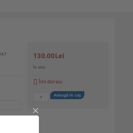
AULT
130.00Lei
În stoc
Îmi doresc
ntialitate