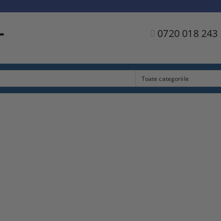
L
0720 018 243 