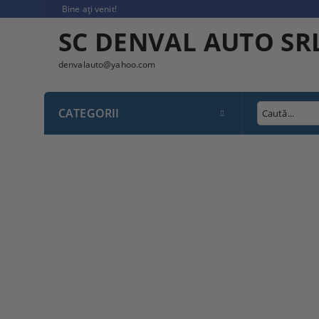
Bine ați venit!
SC DENVAL AUTO SR
denvalauto@yahoo.com
CATEGORII