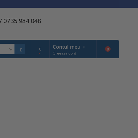
/ 0735 984 048
Contul meu
0
0
Creează cont