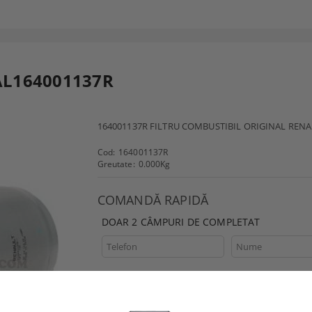
AL164001137R
164001137R FILTRU COMBUSTIBIL ORIGINAL REN
Cod:
164001137R
Greutate:
0.000
Kg
COMANDĂ RAPIDĂ
DOAR 2 CÂMPURI DE COMPLETAT
Sunt de acord cu
Politica de confide
Noi vă vom contacta pentru
finalizarea comenzii.