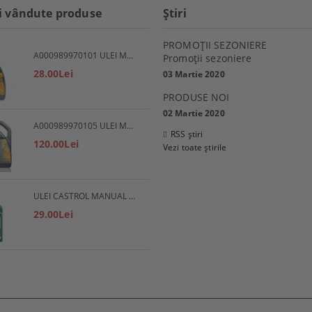
i vândute produse
Ştiri
PROMOŢII SEZONIERE
A000989970101 ULEI MOTOR 5W30 1L MERCEDES
Promoţii sezoniere
28.00Lei
03 Martie 2020
PRODUSE NOI
02 Martie 2020
A000989970105 ULEI MOTOR 5W30 5L MERCEDES
RSS știri
120.00Lei
Vezi toate știrile
ULEI CASTROL MANUAL EP 80W90
29.00Lei