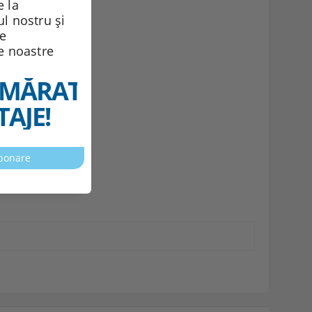
 la
ul nostru și
de
le noastre
MĂRATELE
AJE!