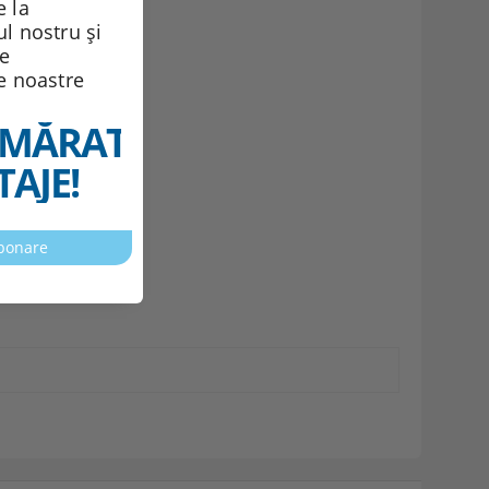
 la
ul nostru și
de
le noastre
MĂRATELE
AJE!