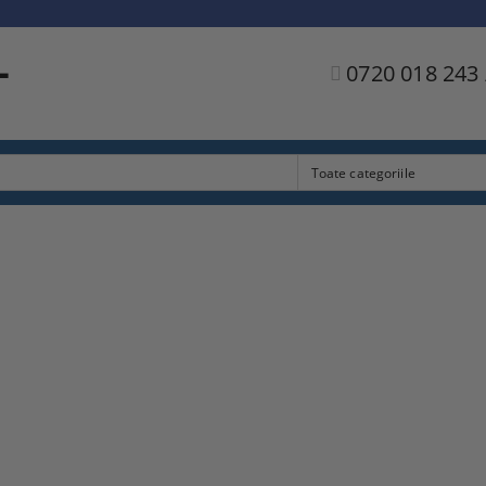
L
0720 018 243 