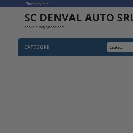
Bine ați venit!
SC DENVAL AUTO SR
denvalauto@yahoo.com
CATEGORII