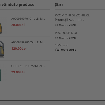
i vândute produse
Ştiri
PROMOŢII SEZONIERE
A000989970101 ULEI MOTOR 5W30 1L MERCEDES
Promoţii sezoniere
28.00Lei
03 Martie 2020
PRODUSE NOI
02 Martie 2020
A000989970105 ULEI MOTOR 5W30 5L MERCEDES
RSS știri
120.00Lei
Vezi toate știrile
ULEI CASTROL MANUAL EP 80W90
29.00Lei