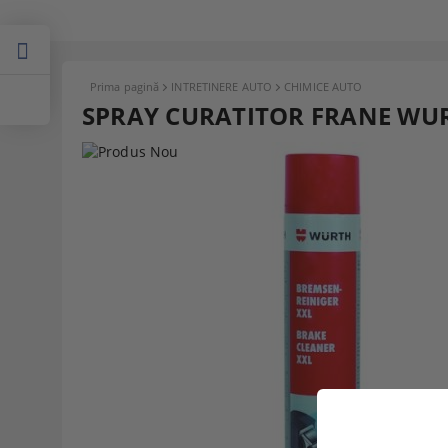
Prima pagină
INTRETINERE AUTO
CHIMICE AUTO
SPRAY CURATITOR FRANE WU