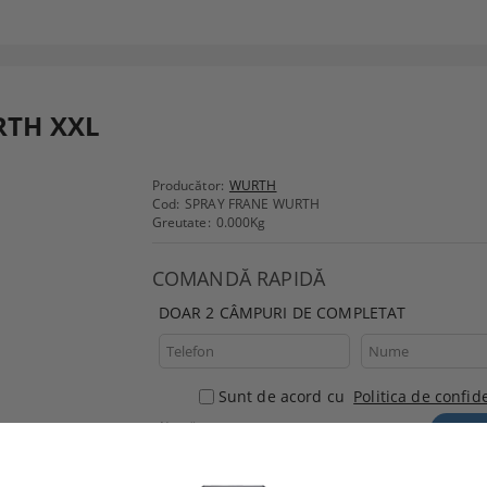
RTH XXL
Producător:
WURTH
Cod:
SPRAY FRANE WURTH
Greutate:
0.000
Kg
COMANDĂ RAPIDĂ
DOAR 2 CÂMPURI DE COMPLETAT
Sunt de acord cu
Politica de confide
Noi vă vom contacta pentru
finalizarea comenzii.