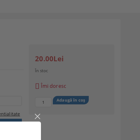
20.00Lei
În stoc
Îmi doresc
ntialitate