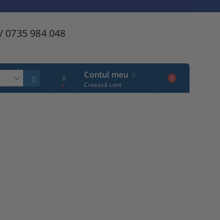
/ 0735 984 048
Contul meu
0
0
Creează cont