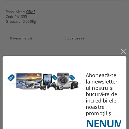
Producător:
GRAF
Cod:
PA1355
Greutate:
0.000
Kg
Recomandă
Evaluează
Comentarii
Abonează-te
la newsletter-
ul nostru și
bucură-te de
incredibilele
Produse noi
noastre
promoții și
NENUMĂ
251.95Lei