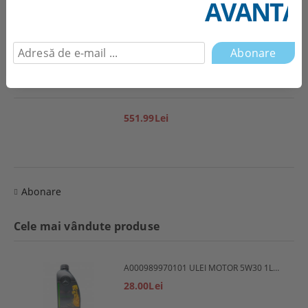
AVANTAJ
1,944.85Lei
551.99Lei
Abonare
Cele mai vândute produse
A000989970101 ULEI MOTOR 5W30 1L MERCEDES
28.00Lei