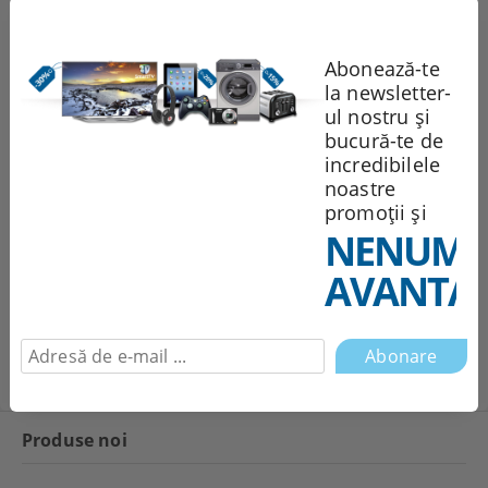
Abonează-te
la newsletter-
Sunt de acord cu
Politica de confidentialitate
ul nostru și
Noi vă vom contacta pentru
bucură-te de
finalizarea comenzii.
incredibilele
noastre
Recomandă
Evaluează
promoții și
NENUMĂ
AVANTAJ
Comentarii
Produse noi