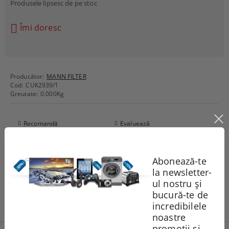
Produsele lipsesc de pe stoc
Îmi doresc
Producător:
MANN FILTER
Cod:
CUK2939/1
Greutate:
0.000
Kg
Recomandă
Evaluează
Abonează-te
Comentarii
la newsletter-
ul nostru și
bucură-te de
incredibilele
noastre
promoții și