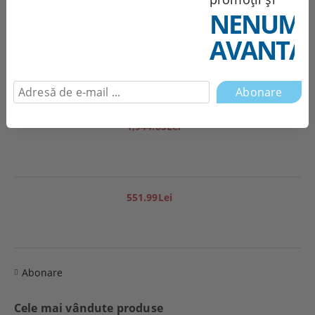
Produse noi
NENUMĂ
AVANTAJ
251.95Lei
1,944.85Lei
551.99Lei
Abonare
Cele mai vândute produse