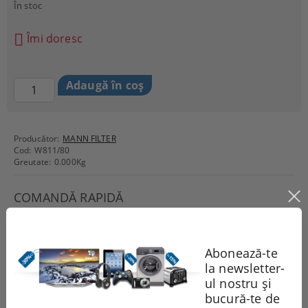
În stoc
Îmi doresc
Producător:
MANN FILTER
Cod:
W811/80
Greutate:
0.000
Kg
COMANDĂ RAPIDĂ
DOAR 2 CÂMPURI DE COMPLETAT
Abonează-te
la newsletter-
ul nostru și
bucură-te de
Sunt de acord cu
Politica de confidentialitate