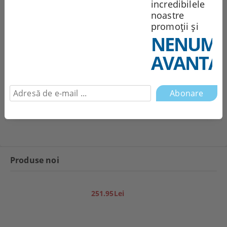
incredibilele
noastre
Noi vă vom contacta pentru
finalizarea comenzii.
promoții și
NENUMĂ
Recomandă
Evaluează
AVANTAJ
Comentarii
Produse noi
251.95Lei