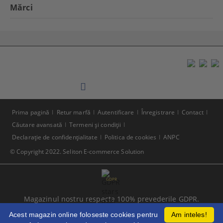
Mărci
Prima pagină
Retur marfă
Autentificare
Înregistrare
Contact
Căutare avansată
Termeni şi condiţii
Declaraţie de confidenţialitate
Politica de cookies
ANPC
© Copyright 2022. Seliton E-commerce Solution
GDPR
Magazinul nostru respecta 100% prevederile GDPR.
Citeste politica de confidentialitate
Acest magazin online foloseste cookies pentru
Am inteles!