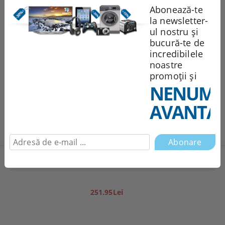
Sunt de acord cu
Politica de confidentialitate
Abonează-te
Noi vă vom contacta pentru
la newsletter-
finalizarea comenzii.
ul nostru și
bucură-te de
Recomandă
Evaluează
incredibilele
noastre
promoții și
NENUMĂ
Comentarii
AVANTAJ
Produse noi
251.95Lei