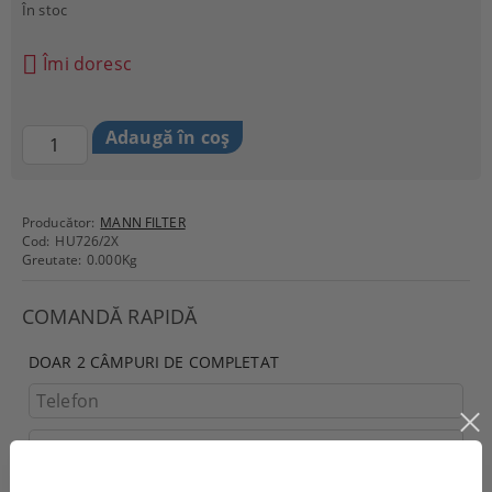
În stoc
Îmi doresc
Producător:
MANN FILTER
Cod:
HU726/2X
Greutate:
0.000
Kg
COMANDĂ RAPIDĂ
DOAR 2 CÂMPURI DE COMPLETAT