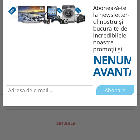
Sunt de acord cu
Politica de confidentialitate
Abonează-te
Noi vă vom contacta pentru
la newsletter-
finalizarea comenzii.
ul nostru și
bucură-te de
Recomandă
Evaluează
incredibilele
noastre
promoții și
NENUMĂ
Comentarii
AVANTAJ
Produse noi
251.95Lei