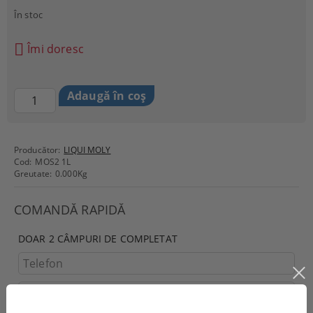
În stoc
Îmi doresc
Producător:
LIQUI MOLY
Cod:
MOS2 1L
Greutate:
0.000
Kg
COMANDĂ RAPIDĂ
DOAR 2 CÂMPURI DE COMPLETAT