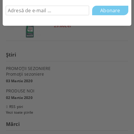
ULEI CASTROL MANUAL EP 80W90
29.00Lei
Ştiri
PROMOŢII SEZONIERE
Promoţii sezoniere
03 Martie 2020
PRODUSE NOI
02 Martie 2020
RSS știri
Vezi toate știrile
Mărci