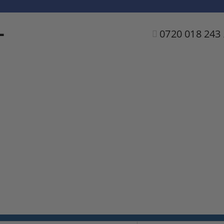
L
0720 018 243 