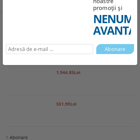
noastre
promoții și
NENUMĂ
Produse noi
AVANTAJ
251.95Lei
1,944.85Lei
551.99Lei
Abonare