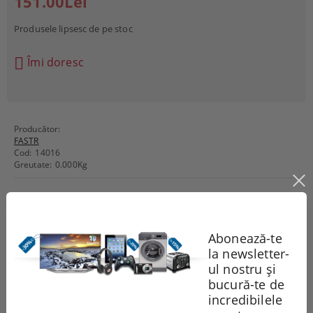
151.00Lei
Produsele lipsesc de pe stoc
Îmi doresc
Producător:
FASTR
Cod:
14016
Greutate:
0.000
Kg
Recomandă
Evaluează
Abonează-te
la newsletter-
Comentarii
ul nostru și
bucură-te de
incredibilele